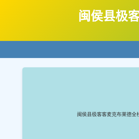
闽侯县极
闽侯县极客客麦克布莱德全