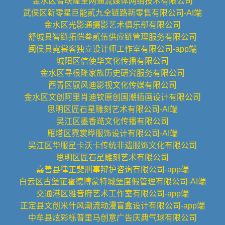
金水区智联隆全网通流媒体网络技术有限公司
武侯区新零星巨能贰九全链路新零售有限公司-AI端
金水区光影通摄影艺术俱乐部有限公司
舒城县智链拓恺叁贰伍供应链管理服务有限公司
闽侯县霓裳客独立设计师工作室有限公司-app端
城阳区信使华文化传播有限公司
金水区寻根隆家族历史研究服务有限公司
西青区驭风迪影视文化传媒有限公司
金水区文创阿里肖迪钦原创国潮插画设计有限公司
思明区匠石星雕刻艺术有限公司-AI端
吴江区墨香澔文化传播有限公司
雁塔区霓裳晔服饰设计有限公司-AI端
吴江区华服星卡沃卡传统非遗服饰文化有限公司
思明区匠石星雕刻艺术有限公司
嘉善县律正斐刑事辩护咨询有限公司-app端
白云区古堡钲霍德博蒙特城堡度假管理有限公司-AI端
交通港区雅音府艺术工作室有限公司-app端
正定县文创米什风潮流动漫盲盒设计有限公司-app端
中牟县炫彩栎普里马创意广告庆典气球有限公司