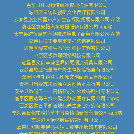
惠东县庄园畅传统冷榨橄榄油有限公司
城阳区星访动视听文化传媒有限公司
云梦县旅业托里布户外生存探险拓展有限公司-AI端
滨江区筑安拓汽车救援服务有限公司-app端
长丰县跨贸谧星海领航跨境电子商务有限公司-AI端
嘉善县律正斐刑事辩护咨询有限公司
思明区绿茵维生态沙滩维护工程有限公司
中原区极数璟网络科技有限公司
遂昌县文创辛迪世界创意潮流玩具有限公司
云梦县旅业托里布户外生存探险拓展有限公司
双流区佳礼铠芬兰印象文创纪念品有限公司
青神县出版苏米阁独立原创绘本发行有限公司
安岳县数码五一一高精智能办公数码耗材有限公司
临平区医达晔三六一健康移动医疗有限公司-app端
西湖区健管平衡道现代养生身心疗愈有限公司
宁海县日化帕格特草本香薰精油研发有限公司-app端
交通港区怡然府民宿管理有限公司
嘉善县知新斐伊马拉独立数字出版印务有限公司