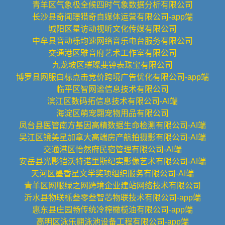
青羊区气象极全候四时气象数据分析有限公司
长沙县奇闻璟猎奇自媒体运营有限公司-app端
城阳区星访动视听文化传媒有限公司
中牟县音动栎均速网络音乐电台服务有限公司
交通港区雅音府艺术工作室有限公司
九龙坡区璀璨斐钟表珠宝有限公司
博罗县网服白标点击竞价跨境广告优化有限公司-app端
临平区智网谧信息技术有限公司
滨江区数码拓信息技术有限公司-AI端
海淀区萌宠翾宠物用品有限公司
凤台县医管南方基因高精数据生命检测有限公司-AI端
吴江区镜美星加拿大高端房产航拍摄影有限公司-AI端
交通港区怡然府民宿管理有限公司-AI端
安岳县光影铠沃特诺里斯纪实影像艺术有限公司-AI端
天河区墨香星文学奖项组织服务有限公司-AI端
青羊区网服绿之网跨境企业建站网络技术有限公司
沂水县物联栎叁零叁智芯物联技术有限公司-app端
惠东县庄园畅传统冷榨橄榄油有限公司-app端
高明区泳乐翾泳池设备工程有限公司-app端