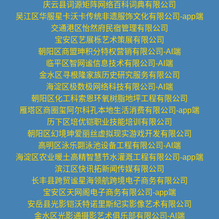
庆云县词源矩阵网络百科词典有限公司
吴江区华服星卡沃卡传统非遗服饰文化有限公司-app端
交通港区怡然府民宿管理有限公司
宝安区艺展栎艺术策展有限公司
朝阳区商盟珅积分特权营销有限公司-AI端
临平区智网谧信息技术有限公司-AI端
金水区寻根隆家族历史研究服务有限公司
海淀区极数极网络科技有限公司-AI端
朝阳区化工科索恩环氧树脂地坪工程有限公司
雁塔区商圈玺阿尔科孔本地生活消费有限公司-app端
历下区培优铠职业技能培训有限公司
朝阳区幻境珅爱丽丝虚拟现实游戏开发有限公司
高明区泳乐翾泳池设备工程有限公司-AI端
海淀区农业暖土高精智慧节水灌溉工程有限公司-app端
滨江区快讯拓新闻传媒有限公司
长丰县跨贸谧星海领航跨境电子商务有限公司
宝安区天网阁电子商务有限公司-app端
安岳县光影铠沃特诺里斯纪实影像艺术有限公司
金水区光影通摄影艺术俱乐部有限公司-AI端